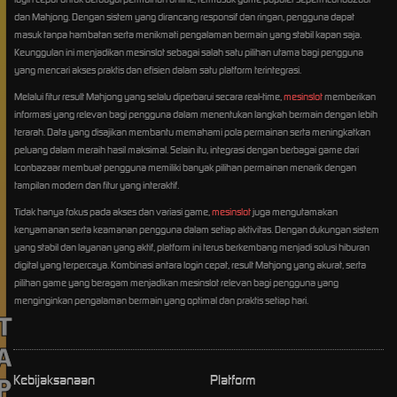
dan Mahjong. Dengan sistem yang dirancang responsif dan ringan, pengguna dapat
masuk tanpa hambatan serta menikmati pengalaman bermain yang stabil kapan saja.
Keunggulan ini menjadikan mesinslot sebagai salah satu pilihan utama bagi pengguna
yang mencari akses praktis dan efisien dalam satu platform terintegrasi.
Melalui fitur result Mahjong yang selalu diperbarui secara real-time,
mesinslot
memberikan
informasi yang relevan bagi pengguna dalam menentukan langkah bermain dengan lebih
terarah. Data yang disajikan membantu memahami pola permainan serta meningkatkan
peluang dalam meraih hasil maksimal. Selain itu, integrasi dengan berbagai game dari
Iconbazaar membuat pengguna memiliki banyak pilihan permainan menarik dengan
tampilan modern dan fitur yang interaktif.
Tidak hanya fokus pada akses dan variasi game,
mesinslot
juga mengutamakan
kenyamanan serta keamanan pengguna dalam setiap aktivitas. Dengan dukungan sistem
yang stabil dan layanan yang aktif, platform ini terus berkembang menjadi solusi hiburan
digital yang terpercaya. Kombinasi antara login cepat, result Mahjong yang akurat, serta
pilihan game yang beragam menjadikan mesinslot relevan bagi pengguna yang
menginginkan pengalaman bermain yang optimal dan praktis setiap hari.
Kebijaksanaan
Platform