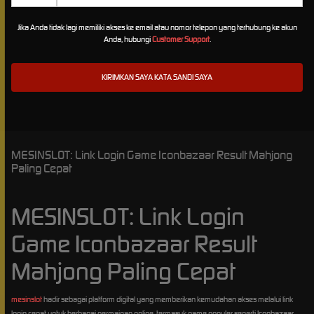
Jika Anda tidak lagi memiliki akses ke email atau nomor telepon yang terhubung ke akun
Anda, hubungi
Customer Support
.
MESINSLOT: Link Login Game Iconbazaar Result Mahjong
Paling Cepat
MESINSLOT: Link Login
Game Iconbazaar Result
Mahjong Paling Cepat
mesinslot
hadir sebagai platform digital yang memberikan kemudahan akses melalui link
login cepat untuk berbagai permainan online, termasuk game populer seperti Iconbazaar