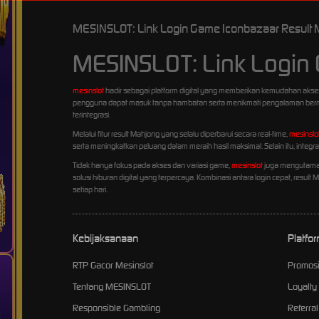
MESINSLOT: Link Login Game Iconbazaar Result 
MESINSLOT: Link Login 
mesinslot
hadir sebagai platform digital yang memberikan kemudahan akses 
pengguna dapat masuk tanpa hambatan serta menikmati pengalaman bermain 
terintegrasi.
Melalui fitur result Mahjong yang selalu diperbarui secara real-time,
mesinslo
serta meningkatkan peluang dalam meraih hasil maksimal. Selain itu, inte
Tidak hanya fokus pada akses dan variasi game,
mesinslot
juga mengutamaka
solusi hiburan digital yang terpercaya. Kombinasi antara login cepat, re
setiap hari.
Kebijaksanaan
Platfo
RTP Gacor Mesinslot
Promos
Tentang MESINSLOT
Loyalty
Responsible Gambling
Referral