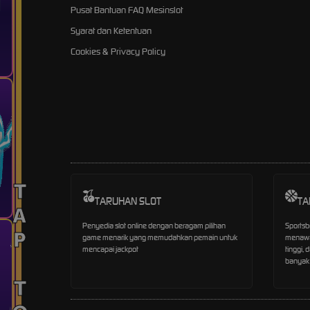
Pusat Bantuan FAQ Mesinslot
Syarat dan Ketentuan
Cookies & Privacy Policy
TARUHAN SLOT
TA
Penyedia slot online dengan beragam pilihan
Sportsb
game menarik yang memudahkan pemain untuk
menawar
mencapai jackpot
tinggi,
banyak 