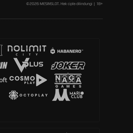
©2026 MESINSLOT. Hak cipta dilindungi | 18+