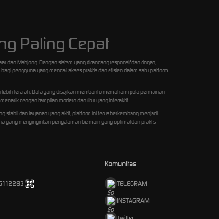
ng Paling Cepat
zaar dan Mahjong. Dengan sistem yang dirancang responsif dan ringan,
bagi pengguna yang mencari akses praktis dan efisien dalam satu platform
lebih terarah. Data yang disajikan membantu memahami pola permainan
enarik dengan tampilan modern dan fitur yang interaktif.
abil dan layanan yang aktif, platform ini terus berkembang menjadi
ngguna yang menginginkan pengalaman bermain yang optimal dan praktis
Komunitas
6112283
TELEGRAM
INSTAGRAM
Twitter