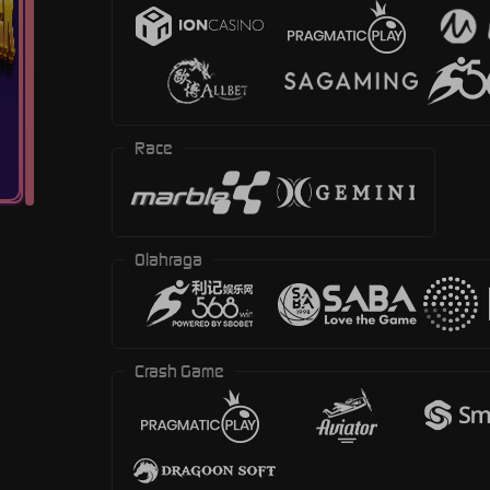
Race
Olahraga
Crash Game