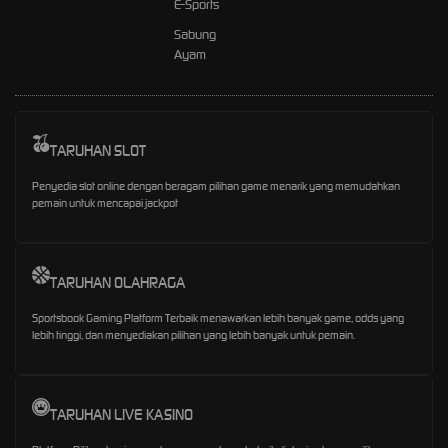
E-Sports
Sabung
Ayam
TARUHAN SLOT
Penyedia slot online dengan beragam pilihan game menarik yang memudahkan
pemain untuk mencapai jackpot
TARUHAN OLAHRAGA
Sportsbook Gaming Platform Terbaik menawarkan lebih banyak game, odds yang
lebih tinggi, dan menyediakan pilihan yang lebih banyak untuk pemain.
TARUHAN LIVE KASINO