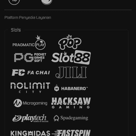
Platform Penyedia Layanan
Slots