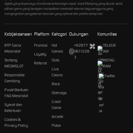
digital yang terpercaya. Kombinasi antara login cepat, result Mahjong yang akurat, serta
pilihan game yang beragam menjadikan mesinslot relevan bagi pengguna yang
menginginkan pengalaman bermain yang optimal dan praktis setiap hari.
Kebijaksanaan
Platform
Kategori
Dukungan
Komunitas
RTP Gacor
Promosi
Hot
+62877
TELEGR
Mesinslot
Games
9611228
AM
Loyalty
3
Tentang
Slots
INSTAG
Referral
MESINSLOT
RAM
Live
Responsible
Casino
Twitter
Gambling
Race
Pusat Bantuan
Olahraga
FAQ Mesinslot
Crash
Syarat dan
Game
Ketentuan
Arcade
Cookies &
Privacy Policy
Poker