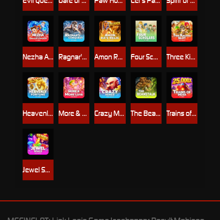
Evil Queen Cauldron
Gate of Ninja
Paw House 2
Let's Party
Spirit of Nine Tails
Nezha And The Dragon Emperor
Ragnar's Conquest
Amon Ra's Relic
Four Scholars
Three Kingdoms Slot
Heavenly Fortune
More & More Love
Crazy Miner
The Beanstalk
Trains of India
Jewel Space