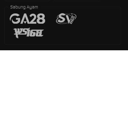
Sabung Ayam