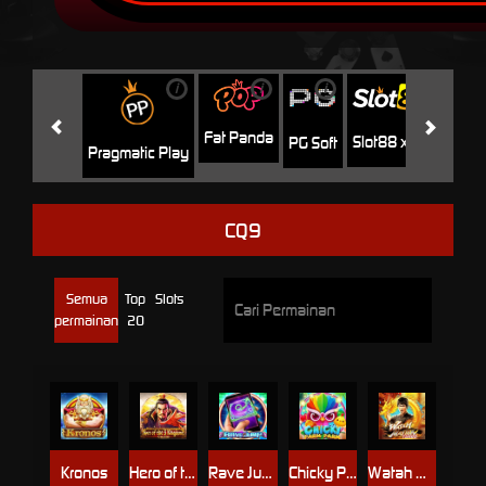
i
i
i
i
i
Facha
Fat Panda
Slot88 x PP
PG Soft
Pragmatic Play
CQ9
Semua
Top
Slots
permainan
20
Kronos
Hero of the 3 Kingdoms - Cao Cao
Rave Jump Mobile
Chicky Parm Parm
Watah Master Turbo