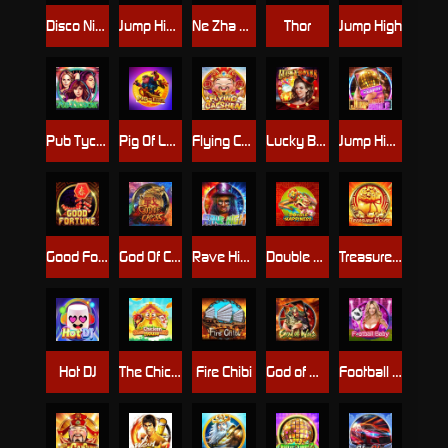
Disco Night
Jump Higher
Ne Zha Advent
Thor
Jump High
Pub Tycoon
Pig Of Luck
Flying Cai Shen
Lucky Boxes
Jump Higher Mobile
Good Fortune
God Of Chess
Rave High
Double Happiness
Treasure House
Hot DJ
The Chicken House
Fire Chibi
God of War M
Football Baby