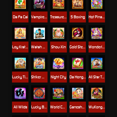
Da Fa Cai
Vampire Kiss
Treasure Pirate
5 Boxing
Hot Pinatas
Loy Krathong
Watah Master
Shou-Xin
Gold Stealer
Wonderland
Lucky Tigers
Striker WILD
Night City
Da Hong Zhong
All Star Team
All Wilds
Lucky Bats
World Cup Russia 2018
Ganesha Jr.
WuKong&Peaches