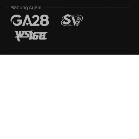
Sabung Ayam