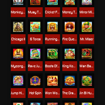
Monkey Office Legend
Muay Thai
Cricket Fever
Money Tree
Mirror Mirror
Chicago II
6 Toros
Running Animals
Fire Queen
Mr. Miser
Myeong-ryang
Rave Jump 2 M
Boots Of Luck
King Kong Shake
Wan Bao Dino
Jump High 2
Hot Spin
Won Won Won
The Dragon Brings Wealth
Jin Bi Hui Huang