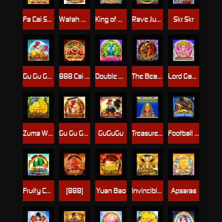
Fa Cai Shen
Watah Master 2
King of Atlantis
Rave Jump 2
Skr Skr
Gu Gu Gu 3
888 Cai Shen
Double Fly
The Beast War
Lord Ganesha
Zuma Wild
Gu Gu Gu 2 M
GuGuGu
Treasure of Seti
Football Boots
Fruity Carnival
[888]
Yuan Bao
Invincible Elephant
Apsaras