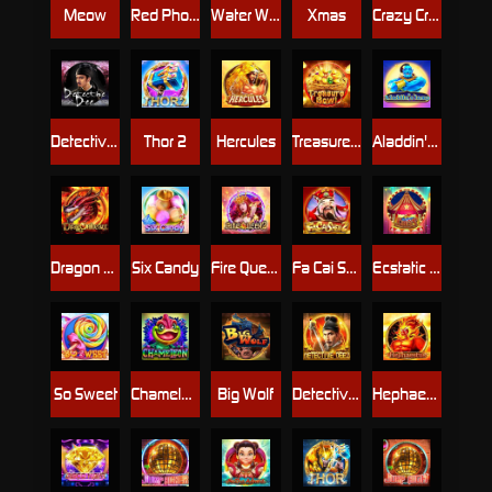
Meow
Red Phoenix
Water World
Xmas
Crazy Crazy 2
Detective Dee
Thor 2
Hercules
Treasure Bowl
Aladdin's lamp
Dragon Heart
Six Candy
Fire Queen2
Fa Cai Shen2
Ecstatic Circus
So Sweet
Chameleon
Big Wolf
Detective Dee 2
Hephaestus