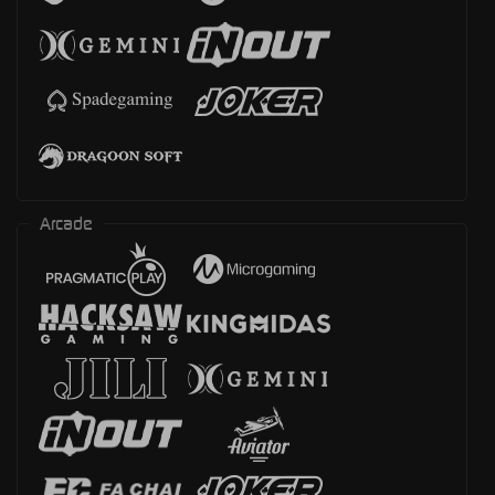
Arcade