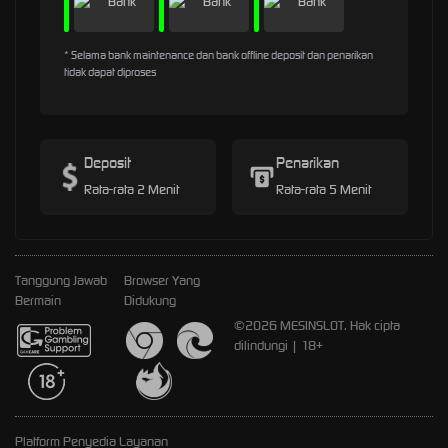
* Selama bank maintenance dan bank offline deposit dan penarikan
tidak dapat diproses
Deposit
Penarikan
Rata-rata 2 Menit
Rata-rata 5 Menit
Tanggung Jawab
Browser Yang
Bermain
Didukung
©2026 MESINSLOT. Hak cipta
dilindungi | 18+
Platform Penyedia Layanan