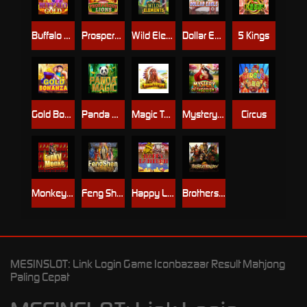
Buffalo Gold
Prosperous Lions
Wild Elements
Dollar Eagle
5 Kings
Gold Bonanza
Panda Magic II
Magic Totem
Mystery Of The Orient
Circus
Monkey Slots
Feng Shen
Happy Lantern
Brothers Kingdom
MESINSLOT: Link Login Game Iconbazaar Result Mahjong
Paling Cepat