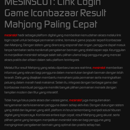
MESINSLOT: Link Login
Game Iconbazaar Result
Mahjong Paling Cepat
mesinslot
hadir sebagai platform digital yang memberikan kemudahan akses melalui link
login cepat untuk berbagai permainan online, termasuk game populer seperti Iconbazaar
dan Mahjong. Dengan sistem yang dirancang responsif dan ringan, pengguna dapat masuk
tanpa hambatan serta menikmati pengalaman bermain yang stabil kapan saja. Keunggulan
ini menjadikan mesinslot sebagai salah satu pilihan utama bagi pengguna yang mencari
akses praktis dan efisien dalam satu platform terintegrasi.
Melalui fitur result Mahjong yang selalu diperbarui secara real-time,
mesinslot
memberikan
informasi yang relevan bagi pengguna dalam menentukan langkah bermain dengan lebih
terarah. Data yang disajikan membantu memahami pola permainan serta meningkatkan
peluang dalam meraih hasil maksimal. Selain itu, integrasi dengan berbagai game dari
Iconbazaar membuat pengguna memiliki banyak pilihan permainan menarik dengan
tampilan modern dan fitur yang interaktif.
Tidak hanya fokus pada akses dan variasi game,
mesinslot
juga mengutamakan
kenyamanan serta keamanan pengguna dalam setiap aktivitas. Dengan dukungan sistem
yang stabil dan layanan yang aktif, platform ini terus berkembang menjadi solusi hiburan
digital yang terpercaya. Kombinasi antara login cepat, result Mahjong yang akurat, serta
pilihan game yang beragam menjadikan mesinslot relevan bagi pengguna yang
menginginkan pengalaman bermain yang optimal dan praktis setiap hari.