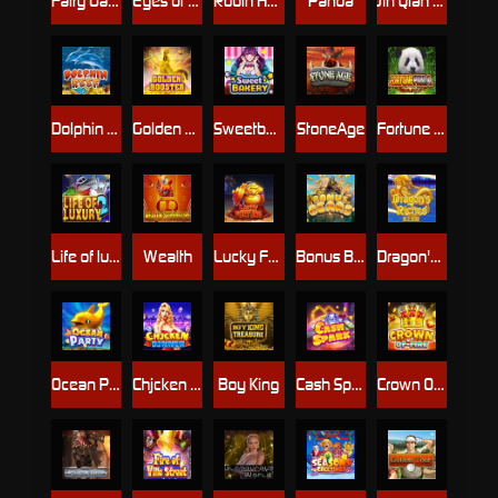
Fairy Garden
Eyes of Fortune
Robin Hood
Panda
Jin Qian Wa
Dolphin Reef
Golden Rooster
Sweetbakery
StoneAge
Fortune Panda
Life of luxury II
Wealth
Lucky Fortune
Bonus Bears
Dragon's Riches
Ocean Party
Chjcken Djnner
Boy King
Cash Spark
Crown Of Fire