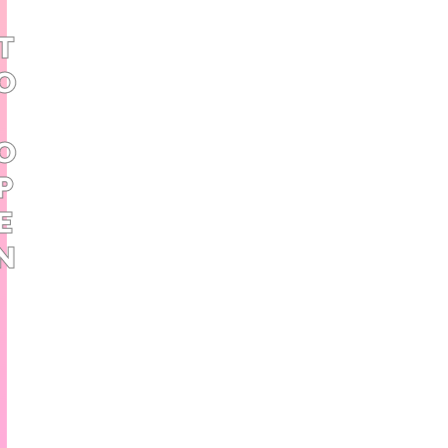
TO OPEN