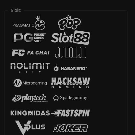
Slots