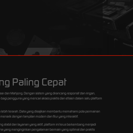
ng Paling Cepat
zaar dan Mahjong. Dengan sistem yang dirancang responsif dan ringan,
bagi pengguna yang mencari akses praktis dan efisien dalam satu platform
lebih terarah. Data yang disajikan membantu memahami pola permainan
enarik dengan tampilan modern dan fitur yang interaktif.
abil dan layanan yang aktif, platform ini terus berkembang menjadi
ngguna yang menginginkan pengalaman bermain yang optimal dan praktis