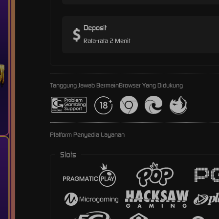
Deposit
Rata-rata 2 Menit
Tanggung Jawab Bermain
Browser Yang Didukung
Platform Penyedia Layanan
Slots