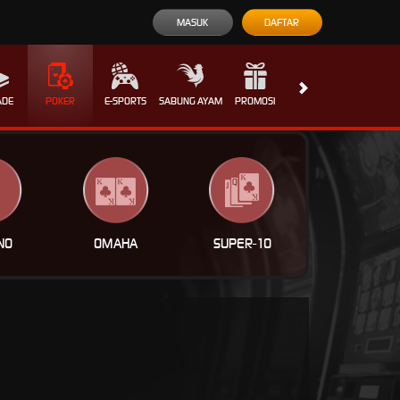
MASUK
DAFTAR
ADE
POKER
E-SPORTS
SABUNG AYAM
PROMOSI
NO
OMAHA
SUPER-10