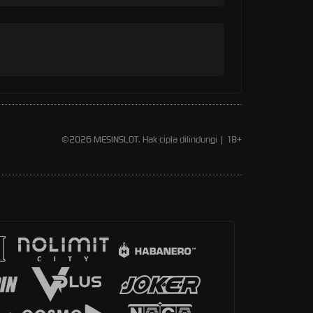
©2026 MESINSLOT. Hak cipta dilindungi | 18+