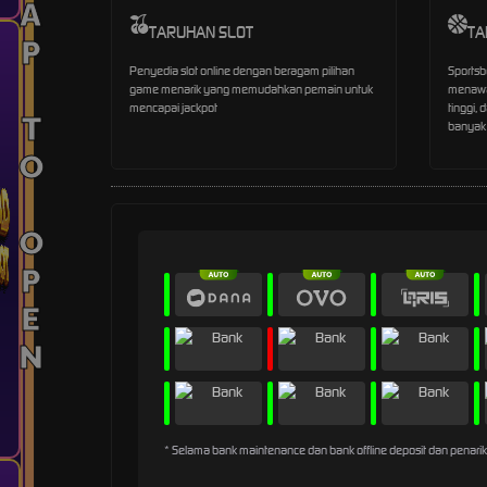
TAP TO OPEN
TARUHAN SLOT
TA
Penyedia slot online dengan beragam pilihan
Sportsb
game menarik yang memudahkan pemain untuk
menawar
mencapai jackpot
tinggi,
banyak 
* Selama bank maintenance dan bank offline deposit dan penarik