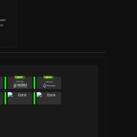
haan
ame