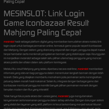
Paling Cepat
MESINSLOT: Link Login
Game Iconbazaar Result
Mahjong Paling Cepat
mesinslot
hadir sebagai platform digital yang memberikan kemudahan akses melalui link
login cepat untuk berbagai permainan online, termasuk game populer seperti Iconbazaar
dan Mahjong. Dengan sistem yang dirancang responsif dan ringan, pengguna dapat masuk
tanpa hambatan serta menikmati pengalaman bermain yang stabil kapan saja. Keunggulan
ini menjadikan mesinslot sebagai salah satu pilihan utama bagi pengguna yang mencari
akses praktis dan efisien dalam satu platform terintegrasi.
Melalui fitur result Mahjong yang selalu diperbarui secara real-time,
mesinslot
memberikan
informasi yang relevan bagi pengguna dalam menentukan langkah bermain dengan lebih
terarah. Data yang disajikan membantu memahami pola permainan serta meningkatkan
peluang dalam meraih hasil maksimal. Selain itu, integrasi dengan berbagai game dari
Iconbazaar membuat pengguna memiliki banyak pilihan permainan menarik dengan
tampilan modern dan fitur yang interaktif.
Tidak hanya fokus pada akses dan variasi game,
mesinslot
juga mengutamakan
kenyamanan serta keamanan pengguna dalam setiap aktivitas. Dengan dukungan sistem
yang stabil dan layanan yang aktif, platform ini terus berkembang menjadi solusi hiburan
digital yang terpercaya. Kombinasi antara login cepat, result Mahjong yang akurat, serta