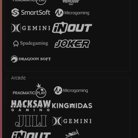
Arcade