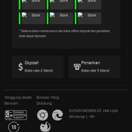
* Selama bank maintenance dan bank offline deposit dan penarikan
tidak dapat diproses
Deposit
Penarikan
Rata-rata 2 Menit
Rata-rata 5 Menit
Tanggung Jawab
Browser Yang
Bermain
Didukung
©2026 MESINSLOT. Hak cipta
dilindungi | 18+