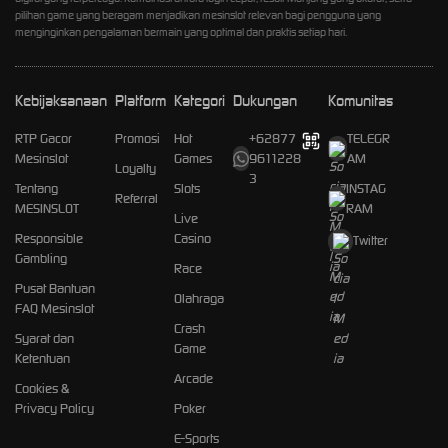
pilihan game yang beragam menjadikan mesinslot relevan bagi pengguna yang
menginginkan pengalaman bermain yang optimal dan praktis setiap hari.
Kebijaksanaan
Platform
Kategori
Dukungan
Komunitas
RTP Gacor
Promosi
Hot
+62877
TELEGR
Mesinslot
Games
9611228
AM
Loyalty
3
Tentang
Slots
INSTAG
Referral
MESINSLOT
RAM
Live
Responsible
Casino
Twitter
Gambling
Race
Pusat Bantuan
Olahraga
FAQ Mesinslot
Crash
Syarat dan
Game
Ketentuan
Arcade
Cookies &
Privacy Policy
Poker
E-Sports