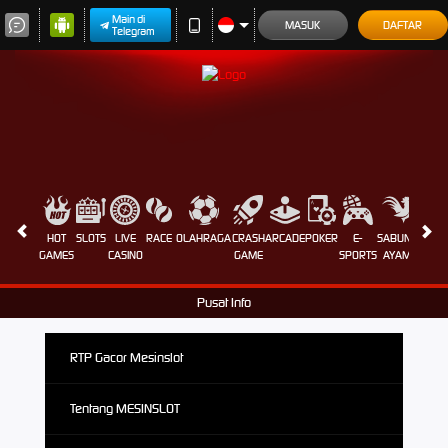
Main di
MASUK
DAFTAR
Telegram
HOT
SLOTS
LIVE
RACE
OLAHRAGA
CRASH
ARCADE
POKER
E-
SABUNG
PROM
GAMES
CASINO
GAME
SPORTS
AYAM
Pusat Info
RTP Gacor Mesinslot
Tentang MESINSLOT