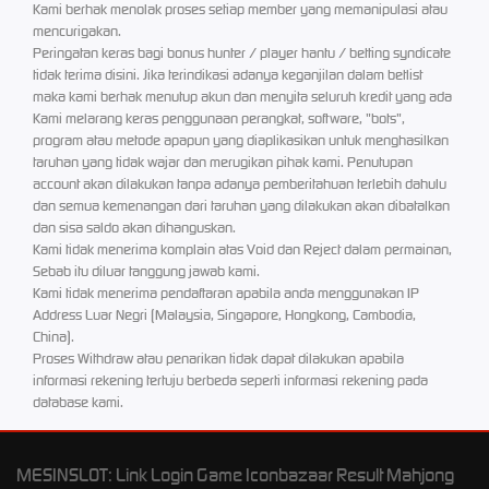
Kami berhak menolak proses setiap member yang memanipulasi atau
mencurigakan.
Peringatan keras bagi bonus hunter / player hantu / betting syndicate
tidak terima disini. Jika terindikasi adanya keganjilan dalam betlist
maka kami berhak menutup akun dan menyita seluruh kredit yang ada
Kami melarang keras penggunaan perangkat, software, "bots",
program atau metode apapun yang diaplikasikan untuk menghasilkan
taruhan yang tidak wajar dan merugikan pihak kami. Penutupan
account akan dilakukan tanpa adanya pemberitahuan terlebih dahulu
dan semua kemenangan dari taruhan yang dilakukan akan dibatalkan
dan sisa saldo akan dihanguskan.
Kami tidak menerima komplain atas Void dan Reject dalam permainan,
Sebab itu diluar tanggung jawab kami.
Kami tidak menerima pendaftaran apabila anda menggunakan IP
Address Luar Negri (Malaysia, Singapore, Hongkong, Cambodia,
China).
Proses Withdraw atau penarikan tidak dapat dilakukan apabila
informasi rekening tertuju berbeda seperti informasi rekening pada
database kami.
MESINSLOT: Link Login Game Iconbazaar Result Mahjong