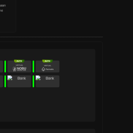
haan
ame