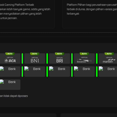
ook Gaming Platform Terbaik
Platform Pilihan bagi perusahaan-perusa
kan lebih banyak game, odds yang lebih
terbaik di dunia, dengan pilihan variasi g
 dan menyediakan pilihan yang lebih
terbanyak
untuk pemain.
an tidak dapat diproses