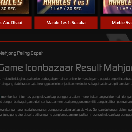
e: Abu Dhabi
Marble 1vs1: Suzuka
Marble 5v
Mahjong Paling Cepat
Game Iconbazaar Result Mahjo
melalui link login cepat untuk berbagai permainan online, termasuk game populer seperti Iconba
yang stabil kapan saja. Keunggulan ini menjadikan mesinslot sebagai salah satu pilihan utama 
t
memberikan informasi yang relevan bagi pengguna dalam menentukan langkah bermain dengan 
grasi dengan berbagai game dari Iconbazaar membuat pengguna memiliki banyak pilihan permainan m
n kenyamanan serta keamanan pengguna dalam setiap aktivitas. Dengan dukungan sistem yang st
sult Mahjong yang akurat, serta pilihan game yang beragam menjadikan mesinslot relevan bagi pe