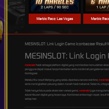
Marble Race: Las Vegas
Marble Rac
MESINSLOT: Link Login Game Iconbazaar Result 
MESINSLOT: Link Login 
mesinslot
hadir sebagai platform digital yang memberikan kemudahan akses 
pengguna dapat masuk tanpa hambatan serta menikmati pengalaman bermain 
terintegrasi.
Melalui fitur result Mahjong yang selalu diperbarui secara real-time,
mesinslo
serta meningkatkan peluang dalam meraih hasil maksimal. Selain itu, inte
Tidak hanya fokus pada akses dan variasi game,
mesinslot
juga mengutamaka
solusi hiburan digital yang terpercaya. Kombinasi antara login cepat, re
setiap hari.