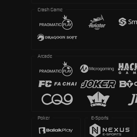
Crash Game
Arcade
Poker
E-Sports