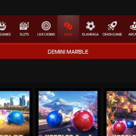
 GAMES
SLOTS
LIVE CASINO
RACE
OLAHRAGA
CRASH GAME
ARC
GEMINI MARBLE