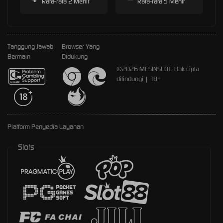
Rata-rata 2 Menit
Rata-rata 5 Menit
Tanggung Jawab
Browser Yang
Bermain
Didukung
©2026 MESINSLOT. Hak cipta
dilindungi | 18+
Platform Penyedia Layanan
Slots