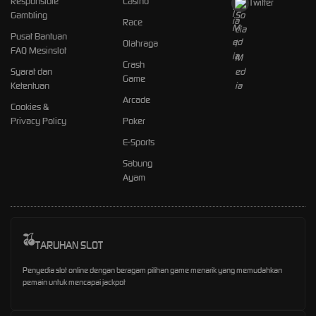
Responsible
Casino
Twitter
Gambling
Race
Pusat Bantuan
Olahraga
FAQ Mesinslot
Crash
Syarat dan
Game
Ketentuan
Arcade
Cookies &
Privacy Policy
Poker
E-Sports
Sabung
Ayam
TARUHAN SLOT
Penyedia slot online dengan beragam pilihan game menarik yang memudahkan
pemain untuk mencapai jackpot