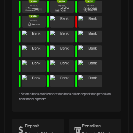
* Selama bank maintenance dan bank offline deposit dan penarikan
tidak dapat diproses
Deposit
Penarikan